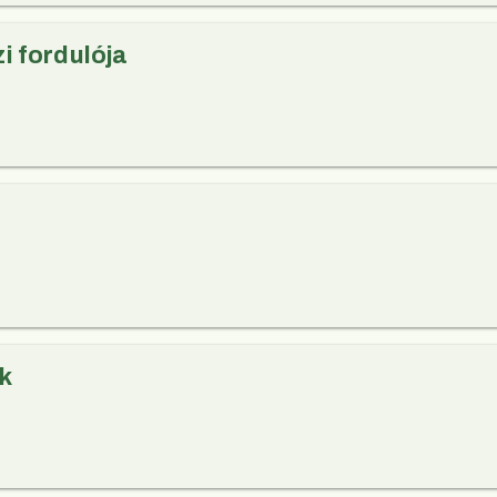
zi fordulója
k