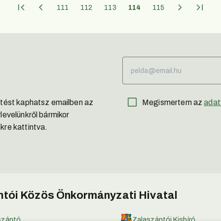
111
112
113
114
115
sítést kaphatsz emailben az
Megismertem az
adat
rlevelünkről bármikor
kre kattintva.
tói Közös Önkormányzati Hivatal
szántó
Zalaszántói Kisbíró