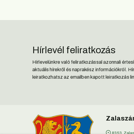
Hírlevél feliratkozás
Hírlevelünkre való feliratkozással azonnali érte
aktuális hírekről és naprakész információkról. Hí
leiratkozhatsz az emailben kapott leiratkozás lin
Zalaszán
8353, Zala