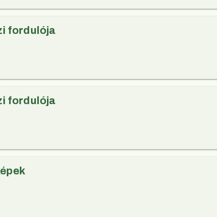
zi fordulója
zi fordulója
képek