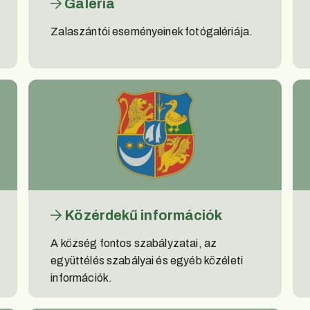
Galéria
Zalaszántói eseményeinek fotógalériája.
Közérdekű információk
A község fontos szabályzatai, az
együttélés szabályai és egyéb közéleti
információk.