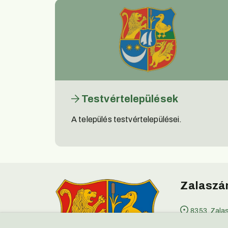
Testvértelepülések
A település testvértelepülései.
Zalaszán
8353, Zala