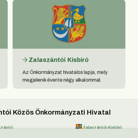
Zalaszántói Kisbíró
Az Önkormányzat hivatalos lapja, mely
megjelenik évente négy alkalommal.
tói Közös Önkormányzati Hivatal
szántó
Zalaszántói Kisbíró