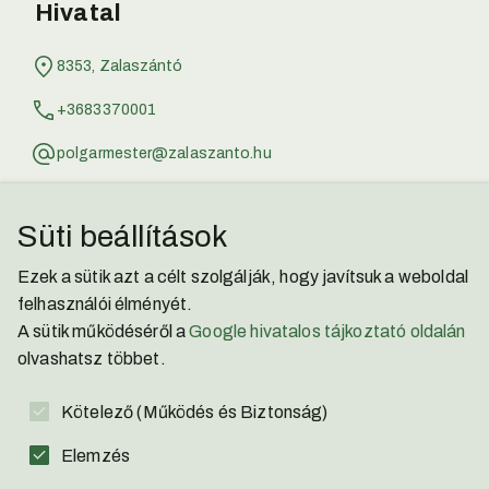
Hivatal
8353, Zalaszántó
+3683370001
polgarmester@zalaszanto.hu
jegyzo@zalaszanto.hu
Süti beállítások
Zalaszántói Kisbíró
Ezek a sütik azt a célt szolgálják, hogy javítsuk a weboldal
Facebook
felhasználói élményét.
A sütik működéséről a
Google hivatalos tájkoztató oldalán
YouTube
olvashatsz többet.
Adatvédelmi Nyilatkozat
Kötelező (Működés és Biztonság)
Akadálymentesítési Nyilatkozat
Elemzés