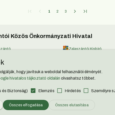
1
2
3
tói Közös Önkormányzati Hivatal
szántó
Zalaszántói Kisbíró
001
Facebook
ok
ter@zalaszanto.hu
YouTube
zolgálják, hogy javítsuk a weboldal felhasználói élményét.
ogle hivatalos tájkoztató oldalán
olvashatsz többet.
laszanto.hu
Adatvédelmi Nyilatkozat
Akadálymentesítési Nyilat
 és Biztonság)
Elemzés
Hirdetés
Személyre s
Összes elfogadása
Összes elutasítása
© Minden jog fenntartva. Az oldal Zalaszántó Község tulajdona