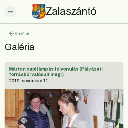
Zalaszántó
Közélet
Galéria
Márton napi lámpás felvonulás (Pályázati
forrásból valósult meg!)
2019. november 11.