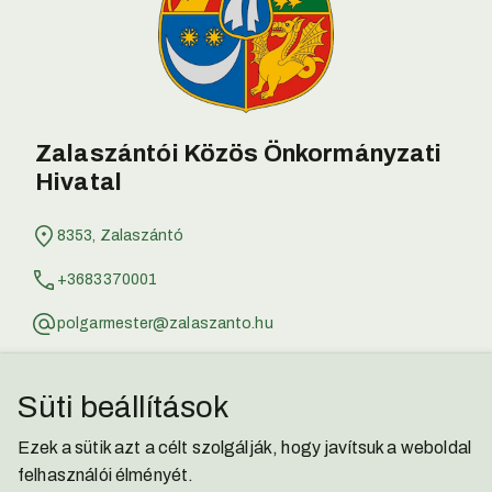
Zalaszántói Közös Önkormányzati
Hivatal
8353, Zalaszántó
+3683370001
polgarmester@zalaszanto.hu
jegyzo@zalaszanto.hu
Süti beállítások
Zalaszántói Kisbíró
Ezek a sütik azt a célt szolgálják, hogy javítsuk a weboldal
Facebook
felhasználói élményét.