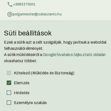
+3683370001
polgarmester@zalaszanto.hu
jegyzo@zalaszanto.hu
Süti beállítások
Zalaszántói Kisbíró
Ezek a sütik azt a célt szolgálják, hogy javítsuk a weboldal
Facebook
felhasználói élményét.
A sütik működéséről a
Google hivatalos tájkoztató oldalán
YouTube
olvashatsz többet.
Adatvédelmi Nyilatkozat
Kötelező (Működés és Biztonság)
Akadálymentesítési Nyilatkozat
Elemzés
Hirdetés
Személyre szabás