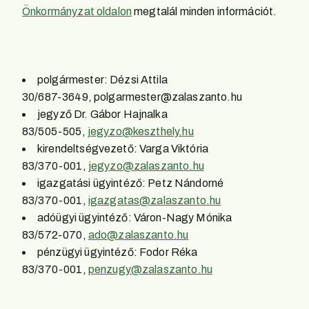
Önkormányzat oldalon
megtalál minden információt.
polgármester: Dézsi Attila
30/687-3649, polgarmester@zalaszanto.hu
jegyző Dr. Gábor Hajnalka
83/505-505,
jegyzo@keszthely.hu
kirendeltségvezető: Varga Viktória
83/370-001,
jegyzo@zalaszanto.hu
igazgatási ügyintéző: Petz Nándorné
83/370-001,
igazgatas@zalaszanto.hu
adóügyi ügyintéző: Váron-Nagy Mónika
83/572-070,
ado@zalaszanto.hu
pénzügyi ügyintéző: Fodor Réka
83/370-001,
penzugy@zalaszanto.hu