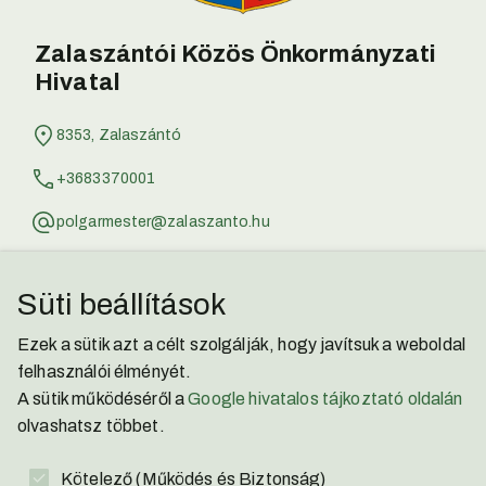
Zalaszántói Közös Önkormányzati
Hivatal
8353, Zalaszántó
+3683370001
polgarmester@zalaszanto.hu
jegyzo@zalaszanto.hu
Süti beállítások
Zalaszántói Kisbíró
Ezek a sütik azt a célt szolgálják, hogy javítsuk a weboldal
Facebook
felhasználói élményét.
A sütik működéséről a
Google hivatalos tájkoztató oldalán
YouTube
olvashatsz többet.
Adatvédelmi Nyilatkozat
Kötelező (Működés és Biztonság)