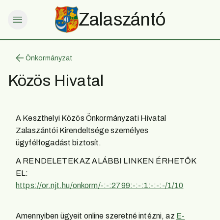
Zalaszántó
Önkormányzat
Közös Hivatal
A Keszthelyi Közös Önkormányzati Hivatal
Zalaszántói Kirendeltsége személyes
A RENDELETEK AZ ALÁBBI LINKEN ÉRHETŐK
https://or.njt.hu/onkorm/-:-:2799:-:-:1:-:-:-/1/10
Amennyiben ügyeit online szeretné intézni, az
E-