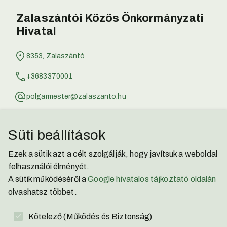
Zalaszántói Közös Önkormányzati
Hivatal
8353, Zalaszántó
+3683370001
polgarmester@zalaszanto.hu
jegyzo@zalaszanto.hu
Süti beállítások
Zalaszántói Kisbíró
Ezek a sütik azt a célt szolgálják, hogy javítsuk a weboldal
Facebook
felhasználói élményét.
A sütik működéséről a
Google hivatalos tájkoztató oldalán
YouTube
olvashatsz többet.
Adatvédelmi Nyilatkozat
Kötelező (Működés és Biztonság)
Akadálymentesítési Nyilatkozat