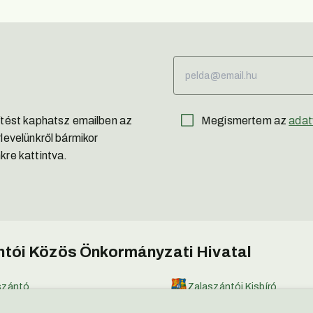
sítést kaphatsz emailben az
Megismertem az
adat
rlevelünkről bármikor
kre kattintva.
tói Közös Önkormányzati Hivatal
szántó
Zalaszántói Kisbíró