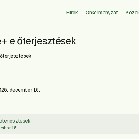
Hírek
Önkormányzat
Közél
e+ előterjesztések
lőterjesztések
025. december 15.
oterjesztesek
ember 15.