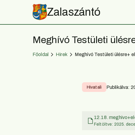
Zalaszántó
Meghívó Testületi ülésr
Főoldal
Hirek
Meghívó Testületi ülésre+ e
Publikálva:
2
Hivatali
12.18. meghivo+el
Feltöltve: 2025. dec