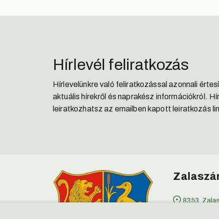
Hírlevél feliratkozás
Hírlevelünkre való feliratkozással azonnali érte
aktuális hírekről és naprakész információkról. Hí
leiratkozhatsz az emailben kapott leiratkozás lin
Zalaszán
8353, Zala