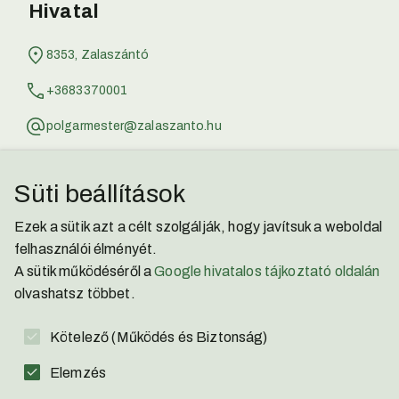
Hivatal
8353, Zalaszántó
+3683370001
polgarmester@zalaszanto.hu
jegyzo@zalaszanto.hu
Süti beállítások
Zalaszántói Kisbíró
Ezek a sütik azt a célt szolgálják, hogy javítsuk a weboldal
Facebook
felhasználói élményét.
A sütik működéséről a
Google hivatalos tájkoztató oldalán
YouTube
olvashatsz többet.
Adatvédelmi Nyilatkozat
Kötelező (Működés és Biztonság)
Akadálymentesítési Nyilatkozat
Elemzés